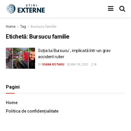
Home
Tag
Bursucu familie
Etichetă:
Bursucu familie
Soția lui Bursucu`, implicată într-un grav
accident rutier
BY
IOANA ROTARU
MAI 18, 2025
0
Pagini
Home
Politica de confidențialitate