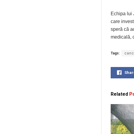
Echipa lui 
care invest
speră că a
medicală, 
Tags:
canc
Shar
Related
Po