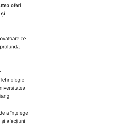
utea oferi
 și
inovatoare ce
a profundă
e
e Tehnologie
niversitatea
iang.
de a înțelege
și afecțiuni