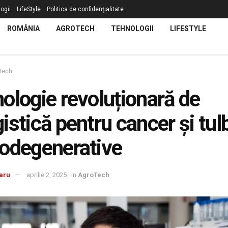
ogii
LifeStyle
Politica de confidențialitate
ROMÂNIA
AGROTECH
TEHNOLOGII
LIFESTYLE
Tech
ologie revoluționară de
istică pentru cancer și tul
odegenerative
aru
aprilie 2, 2025
in
AgroTech