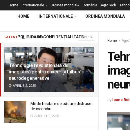
Home
Internationale
Ordinea mondială
România
AgroTech
Tehnol
HOME
INTERNATIONALE
ORDINEA MONDIALĂ
POLITICA DE CONFIDENȚIALITATE
LATEST
TRENDING
Filter
Home
Agro
Tehn
Tehnologie revoluționară de
imag
imagistică pentru cancer și tulburări
neurodegenerative
neur
APRILIE 2, 2025
by
Ioana Rot
Mii de hectare de pădure distruse
de incendiu
AUGUST 9, 2026