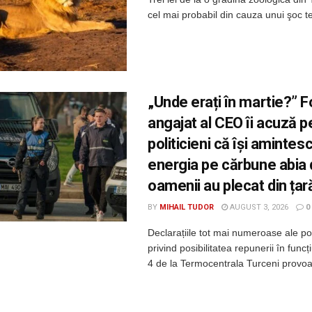
cel mai probabil din cauza unui şoc ter
„Unde erați în martie?” F
angajat al CEO îi acuză p
politicieni că își amintes
energia pe cărbune abia
oamenii au plecat din țar
BY
MIHAIL TUDOR
AUGUST 3, 2026
0
Declarațiile tot mai numeroase ale poli
privind posibilitatea repunerii în func
4 de la Termocentrala Turceni provoac