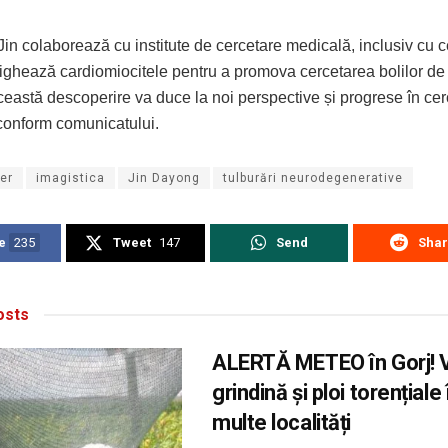
Jin colaborează cu institute de cercetare medicală, inclusiv cu c
ighează cardiomiocitele pentru a promova cercetarea bolilor de 
ceastă descoperire va duce la noi perspective și progrese în ce
conform comunicatului.
er
imagistica
Jin Dayong
tulburări neurodegenerative
e
235
Tweet
147
Send
Sha
sts
ALERTĂ METEO în Gorj! Vij
grindină și ploi torențiale
multe localități