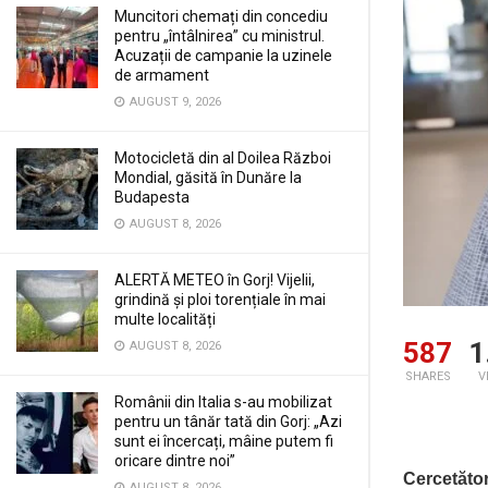
Muncitori chemați din concediu
pentru „întâlnirea” cu ministrul.
Acuzații de campanie la uzinele
de armament
AUGUST 9, 2026
Motocicletă din al Doilea Război
Mondial, găsită în Dunăre la
Budapesta
AUGUST 8, 2026
ALERTĂ METEO în Gorj! Vijelii,
grindină și ploi torențiale în mai
multe localități
587
1
AUGUST 8, 2026
SHARES
V
Românii din Italia s-au mobilizat
pentru un tânăr tată din Gorj: „Azi
sunt ei încercați, mâine putem fi
oricare dintre noi”
Cercetător
AUGUST 8, 2026