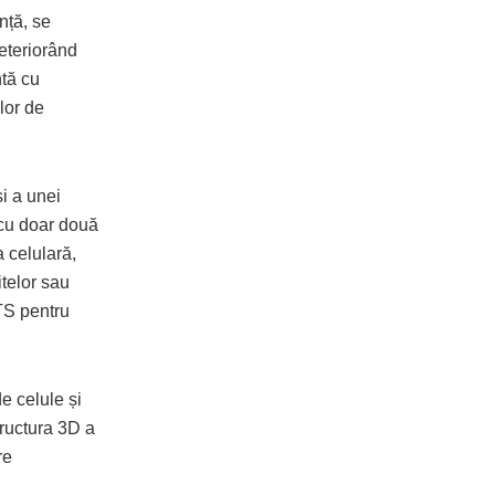
nță, se
deteriorând
tă cu
ilor de
i a unei
e cu doar două
 celulară,
itelor sau
UTS pentru
e celule și
tructura 3D a
re