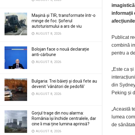
imagistică
informații
Mașină și TIR, transformate într-o
afecțiunil
minge de foc. Șoferul
autoturismului a ars de viu
AUGUST 8, 2026
Publicat re
combină ima
Bolojan face o nouă declarație
pentru a de
anti-cărbune
AUGUST 8, 2026
„Este ca și
interacțiun
Bulgaria: Trei băieți și două fete au
din Sydney
devenit ‘vânători de pedofili’
Peking și d
AUGUST 8, 2026
„Această te
Gorjul trage din nou alarma:
lumea compl
România își închide centralele, dar
cine îi mai ține lumina aprinsă?
de sănătate
AUGUST 8, 2026