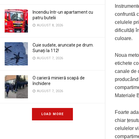
Instrumente
Incendiu într-un apartament cu
confruntă c
patru butelii
celulele p
AUGUST 8, 2026
dificultăți
culoare.
Cuie sudate, aruncate pe drum.
Sunați la 112!
Noua metodă
AUGUST 7, 2026
etichete co
canale de d
O carieră minieră scapă de
producând î
închidere
compartimen
AUGUST 7, 2026
Materiale B
Foarte adap
LOAD MORE
chiar țesut
celulelor vi
compartimen