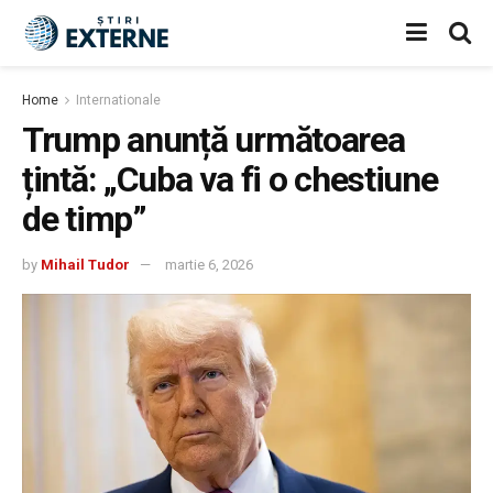
Home
Internationale
Trump anunță următoarea
țintă: „Cuba va fi o chestiune
de timp”
by
Mihail Tudor
martie 6, 2026