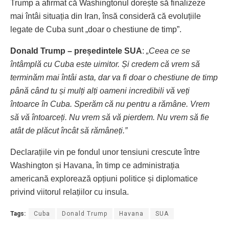
Trump a afirmat că Washingtonul dorește să finalizeze
mai întâi situația din Iran, însă consideră că evoluțiile
legate de Cuba sunt „doar o chestiune de timp”.
Donald Trump – președintele SUA
:
„Ceea ce se
întâmplă cu Cuba este uimitor. Și credem că vrem să
terminăm mai întâi asta, dar va fi doar o chestiune de timp
până când tu și mulți alți oameni incredibili vă veți
întoarce în Cuba. Sperăm că nu pentru a rămâne. Vrem
să vă întoarceți. Nu vrem să vă pierdem. Nu vrem să fie
atât de plăcut încât să rămâneți.”
Declarațiile vin pe fondul unor tensiuni crescute între
Washington și Havana, în timp ce administrația
americană explorează opțiuni politice și diplomatice
privind viitorul relațiilor cu insula.
Tags:
Cuba
Donald Trump
Havana
SUA