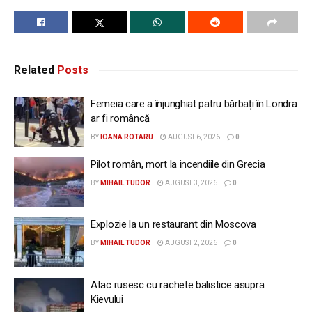
Related
Posts
Femeia care a înjunghiat patru bărbați în Londra
ar fi româncă
BY
IOANA ROTARU
AUGUST 6, 2026
0
Pilot român, mort la incendiile din Grecia
BY
MIHAIL TUDOR
AUGUST 3, 2026
0
Explozie la un restaurant din Moscova
BY
MIHAIL TUDOR
AUGUST 2, 2026
0
Atac rusesc cu rachete balistice asupra
Kievului