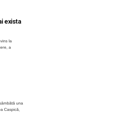
i exista
vins la
tere, a
t sâmbătă una
ea Caspică,