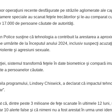
nor operaţiuni recente desfăşurate pe străzile aglomerate ale cap
camere speciale au scanat feţele trecătorilor şi le-au comparat cu
 17.000 de persoane căutate de autorităţi.
n Police susţine că tehnologia a contribuit la arestarea a aprox
 urmărite de la începutul anului 2024, inclusiv suspecţi acuzaţ
 violente şi agresiuni sexuale.
liţiei, sistemul transformă feţele în date biometrice şi compară im
te a persoanelor căutate.
la programului, Lindsey Chiswick, a declarat că impactul tehno
ar”.
t că, dintre peste 3 milioane de feţe scanate în ultimele 12 luni,
r 10 alerte false şi că nimeni nu a fost arestat în urma unei ident