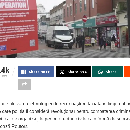
.4k
Share on FB
Share on X
Share
IEWS
nde utilizarea tehnologiei de recunoaştere facială în timp real, î
care poliţia îl consideră revoluţionar pentru combaterea criminali
riticat de organizaţiile pentru drepturi civile ca o formă de supr
tează Reuters.