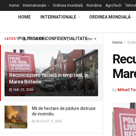
Home
Internationale
Ordinea mondială
România
AgroTech
Tehnol
HOME
INTERNATIONALE
ORDINEA MONDIALĂ
POLITICA DE CONFIDENȚIALITATE
LATEST
TRENDING
Filter
Home
Ordi
Recu
Mare
Recunoaștere facială în timp real, în
Marea Britanie
by
Mihail Tu
MAI 23, 2026
Mii de hectare de pădure distruse
de incendiu
AUGUST 9, 2026