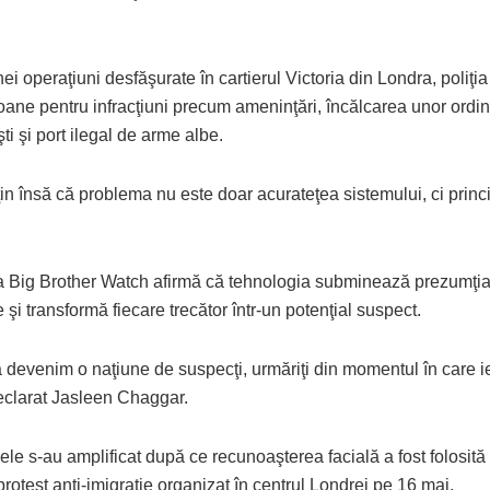
nei operaţiuni desfăşurate în cartierul Victoria din Londra, poliţia
oane pentru infracţiuni precum ameninţări, încălcarea unor ordi
ti şi port ilegal de arme albe.
sţin însă că problema nu este doar acurateţea sistemului, ci princip
a Big Brother Watch afirmă că tehnologia subminează prezumţi
 şi transformă fiecare trecător într-un potenţial suspect.
 devenim o naţiune de suspecţi, urmăriţi din momentul în care i
declarat Jasleen Chaggar.
le s-au amplificat după ce recunoaşterea facială a fost folosită
protest anti-imigraţie organizat în centrul Londrei pe 16 mai.