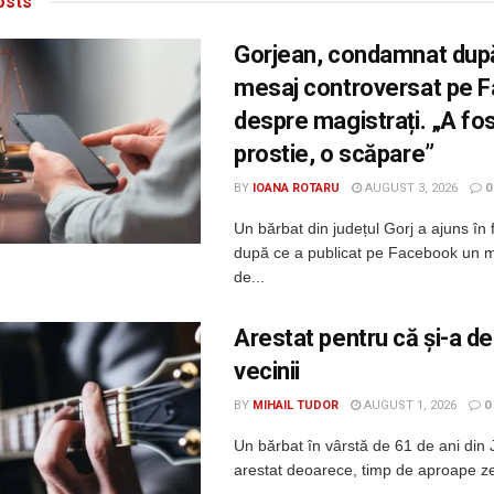
sts
Gorjean, condamnat dup
mesaj controversat pe 
despre magistrați. „A fos
prostie, o scăpare”
BY
IOANA ROTARU
AUGUST 3, 2026
0
Un bărbat din județul Gorj a ajuns în f
după ce a publicat pe Facebook un 
de...
Arestat pentru că și-a de
vecinii
BY
MIHAIL TUDOR
AUGUST 1, 2026
0
Un bărbat în vârstă de 61 de ani din 
arestat deoarece, timp de aproape zec