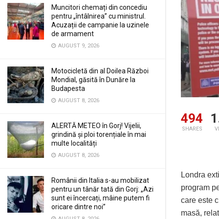
Muncitori chemați din concediu
pentru „întâlnirea” cu ministrul.
Acuzații de campanie la uzinele
de armament
AUGUST 9, 2026
Motocicletă din al Doilea Război
Mondial, găsită în Dunăre la
Budapesta
AUGUST 8, 2026
494
1
ALERTĂ METEO în Gorj! Vijelii,
SHARES
V
grindină și ploi torențiale în mai
multe localități
AUGUST 8, 2026
Londra exti
Românii din Italia s-au mobilizat
program pe 
pentru un tânăr tată din Gorj: „Azi
sunt ei încercați, mâine putem fi
care este c
oricare dintre noi”
masă, rela
AUGUST 8, 2026