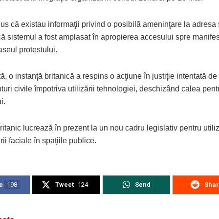
pus că existau informaţii privind o posibilă ameninţare la adresa 
că sistemul a fost amplasat în apropierea accesului spre manifes
aseul protestului.
ă, o instanţă britanică a respins o acţiune în justiţie intentată de 
turi civile împotriva utilizării tehnologiei, deschizând calea pen
i.
itanic lucrează în prezent la un nou cadru legislativ pentru utili
ii faciale în spaţiile publice.
e
198
Tweet
124
Send
Sha