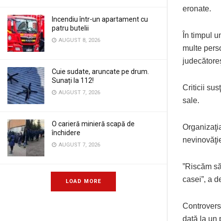
eronate.
Incendiu într-un apartament cu
patru butelii
În timpul u
AUGUST 8, 2026
multe pers
judecătoreş
Cuie sudate, aruncate pe drum.
Sunați la 112!
Criticii su
AUGUST 7, 2026
sale.
O carieră minieră scapă de
Organizaţi
închidere
nevinovăţie
AUGUST 7, 2026
”Riscăm să
casei”, a 
LOAD MORE
Controverse
dată la un 