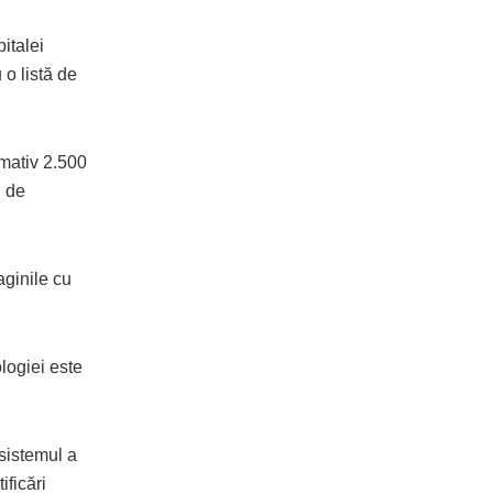
italei
 o listă de
imativ 2.500
i de
aginile cu
logiei este
 sistemul a
ificări