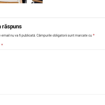
n răspuns
*
 email nu va fi publicată.
Câmpurile obligatorii sunt marcate cu
*
u