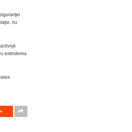
siguranţei
taţie, nu
activişti
tru extinderea
zarea
re