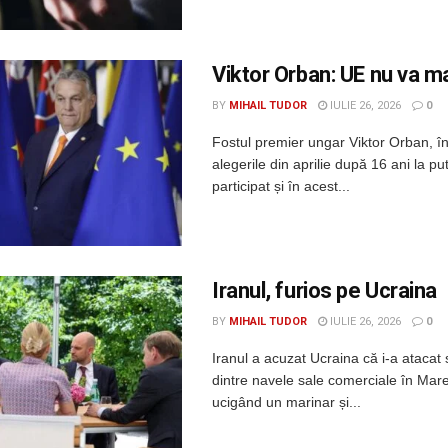
Viktor Orban: UE nu va ma
BY
MIHAIL TUDOR
IULIE 26, 2026
0
Fostul premier ungar Viktor Orban, în
alegerile din aprilie după 16 ani la pu
participat și în acest...
Iranul, furios pe Ucraina
BY
MIHAIL TUDOR
IULIE 26, 2026
0
Iranul a acuzat Ucraina că i-a ataca
dintre navele sale comerciale în Mar
ucigând un marinar și...