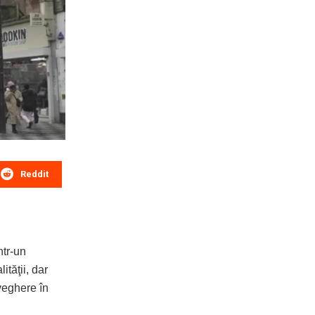
Reddit
ntr-un
tăţii, dar
aveghere în