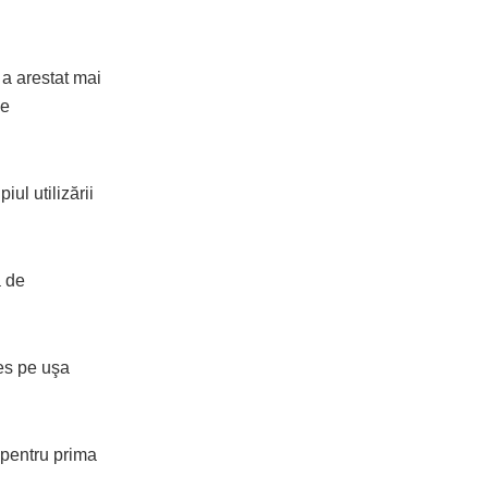
 a arestat mai
ne
iul utilizării
a de
es pe uşa
 pentru prima