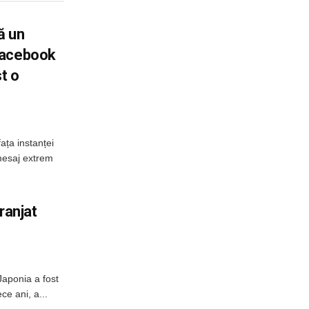
ă un
Facebook
t o
ața instanței
mesaj extrem
ranjat
Japonia a fost
e ani, a...