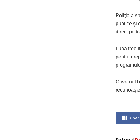
Poliţia a s
publice şi 
direct pe tr
Luna trecut
pentru drep
programulu
Guvernul br
recunoaşter
Shar