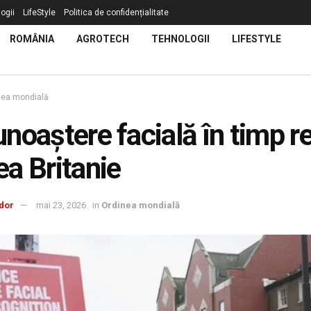
ogii
LifeStyle
Politica de confidențialitate
ROMÂNIA
AGROTECH
TEHNOLOGII
LIFESTYLE
nea mondială
noaștere facială în timp rea
a Britanie
dor
mai 23, 2026
in
Ordinea mondială