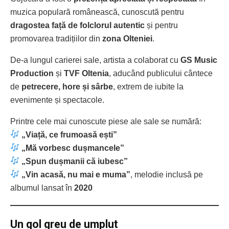
muzica populară românească, cunoscută pentru
dragostea față de folclorul autentic
și pentru
promovarea tradițiilor din
zona Olteniei
.
De-a lungul carierei sale, artista a colaborat cu
GS Music
Production
și
TVF Oltenia
, aducând publicului cântece
de
petrecere, hore și sârbe
, extrem de iubite la
evenimente și spectacole.
Printre cele mai cunoscute piese ale sale se numără:
„Viață, ce frumoasă ești”
„Mă vorbesc dușmancele”
„Spun dușmanii că iubesc”
„Vin acasă, nu mai e muma”
, melodie inclusă pe
albumul lansat în
2020
Un gol greu de umplut