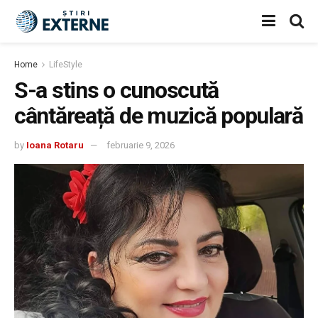
Home
LifeStyle
S-a stins o cunoscută
cântăreață de muzică populară
by
Ioana Rotaru
februarie 9, 2026