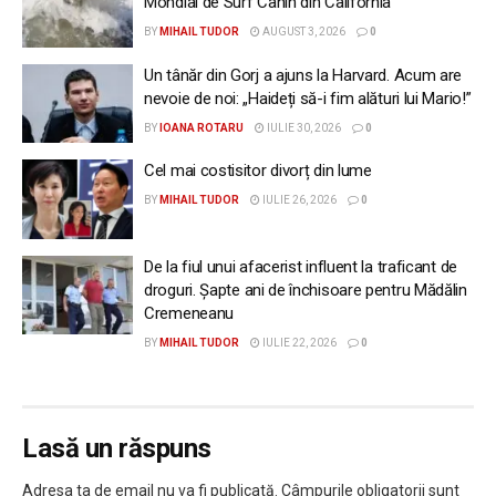
Mondial de Surf Canin din California
BY
MIHAIL TUDOR
AUGUST 3, 2026
0
Un tânăr din Gorj a ajuns la Harvard. Acum are
nevoie de noi: „Haideți să-i fim alături lui Mario!”
BY
IOANA ROTARU
IULIE 30, 2026
0
Cel mai costisitor divorț din lume
BY
MIHAIL TUDOR
IULIE 26, 2026
0
De la fiul unui afacerist influent la traficant de
droguri. Șapte ani de închisoare pentru Mădălin
Cremeneanu
BY
MIHAIL TUDOR
IULIE 22, 2026
0
Lasă un răspuns
Adresa ta de email nu va fi publicată.
Câmpurile obligatorii sunt