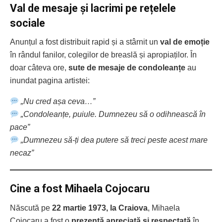
Val de mesaje și lacrimi pe rețelele
sociale
Anunțul a fost distribuit rapid și a stârnit un
val de emoție
în rândul fanilor, colegilor de breaslă și apropiaților. În
doar câteva ore,
sute de mesaje de condoleanțe
au
inundat pagina artistei:
„Nu cred așa ceva…”
„Condoleanțe, puiule. Dumnezeu să o odihnească în
pace”
„Dumnezeu să-ți dea putere să treci peste acest mare
necaz”
Cine a fost Mihaela Cojocaru
Născută pe
22 martie 1973, la Craiova
, Mihaela
Cojocaru a fost o
prezență apreciată și respectată
în