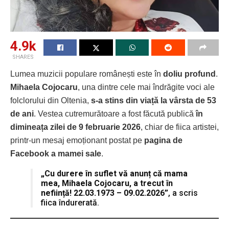
4.9k
SHARES
Lumea muzicii populare românești este în
doliu profund
.
Mihaela Cojocaru
, una dintre cele mai îndrăgite voci ale
folclorului din Oltenia,
s-a stins din viață la vârsta de 53
de ani
. Vestea cutremurătoare a fost făcută publică
în
dimineața zilei de 9 februarie 2026
, chiar de fiica artistei,
printr-un mesaj emoționant postat pe
pagina de
Facebook a mamei sale
.
„Cu durere în suflet vă anunț că mama
mea, Mihaela Cojocaru, a trecut în
neființă! 22.03.1973 – 09.02.2026”
, a scris
fiica îndurerată.