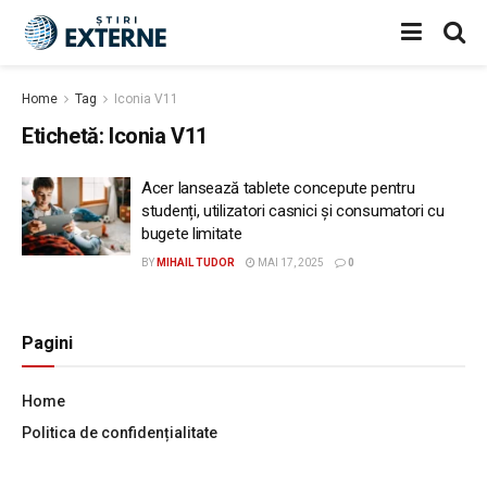
Home
Tag
Iconia V11
Etichetă:
Iconia V11
Acer lansează tablete concepute pentru
studenți, utilizatori casnici și consumatori cu
bugete limitate
BY
MIHAIL TUDOR
MAI 17, 2025
0
Pagini
Home
Politica de confidențialitate